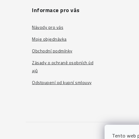
p
a
Informace pro vás
t
Návody pro vás
í
Moje objednávka
Obchodní podmínky
Zásady o ochraně osobních úd
ajů
Odstoupení od kupní smlouvy
Tento web p