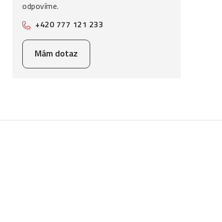
odpovíme.
+420 777 121 233
Mám dotaz