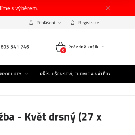
díme s výběrem.
Přihlášení
Registrace
605 541 746
Prázdný košík
NÁKUPNÍ
KOŠÍK
 PRODUKTY
PŘÍSLUŠENSTVÍ, CHEMIE A NÁTĚRY
AK
ba - Květ drsný (27 x