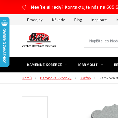
Přejít
Nevíte si rady?
Kontaktujte nás na
605 
na
obsah
Prodejny
Návody
Blog
Inspirace
KAMENNÉ KOBERCE
MARMOLIT
B
Domů
Betonové výrobky
Dlažby
Zámková dl