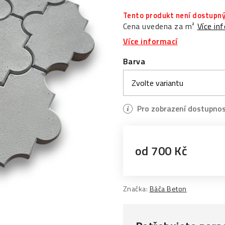
Tento produkt není dostupný
Cena uvedena za m²
Více in
Více informací
Barva
od
700 Kč
Měrná cena:
Značka:
Báča Beton