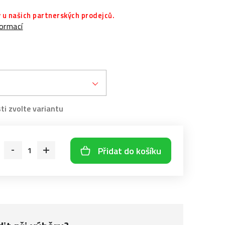
 u našich partnerských prodejců.
formací
Přidat do košíku