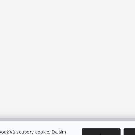
oužívá soubory cookie. Dalším
Tady pomáhá tým
CZECHGROUP digitální agentura