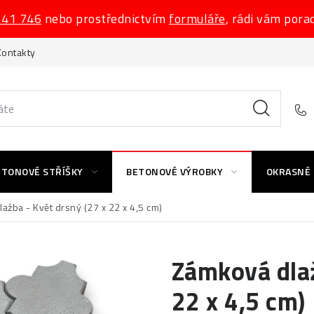
541 746
nebo prostřednictvím
formuláře
, rádi vám pora
Kontakty
ETONOVÉ STŘÍŠKY
BETONOVÉ VÝROBKY
OKRASNÉ
ažba - Květ drsný (27 x 22 x 4,5 cm)
Zámková dlaž
22 x 4,5 cm)