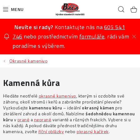
Přejít
Hled
na
K
obsah
Nevíte si rady?
Kontaktujte nás na
605 541
KAMENNÉ KOBERCE
746
nebo prostřednictvím
formuláře
, rádi vám
MARMOLIT
poradíme s výběrem.
BETONOVÉ STŘÍŠKY
Okrasné kamenivo
BETONOVÉ VÝROBKY
Kamenná kůra
OKRASNÉ PRODUKTY
Hledáte neotřelé
okrasné kamenivo
, kterým si ozdobíte své
záhony, okolí stromů i keřů a zabráníte prorůstání plevele?
Vyzkoušejte
kamennou kůru
– ideální
okrasný
kámen
pro
PŘÍSLUŠENSTVÍ, CHEMIE A NÁTĚRY
zkrášlení zahrad a okolí domů. Nabízíme
šedohnědou kamennou
kůru
v
prané
a
neprané
variantě a různých frakcích. Vybere si u
AKCE
nás každý. A pokud dáváte přednost tradičnějšímu druhu
kameniva, zvolte
říční oblázky
nebo
okrasný kačírek
.