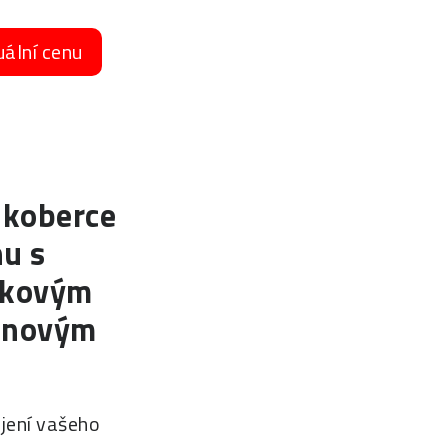
uální cenu
koberce
u s
žkovým
anovým
jení vašeho