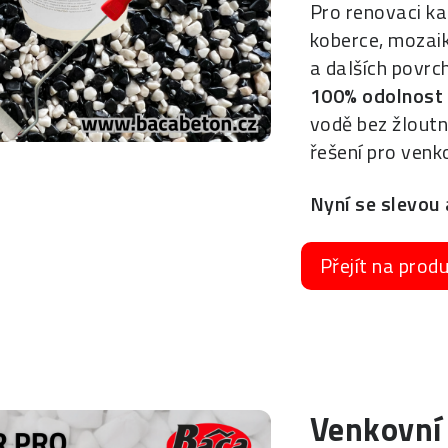
Pro renovaci 
koberce, mozai
a dalších povrch
100% odolnost
vodě bez žloutnu
řešení pro venk
Nyní se slevou 
Přejít na prod
Venkovní 