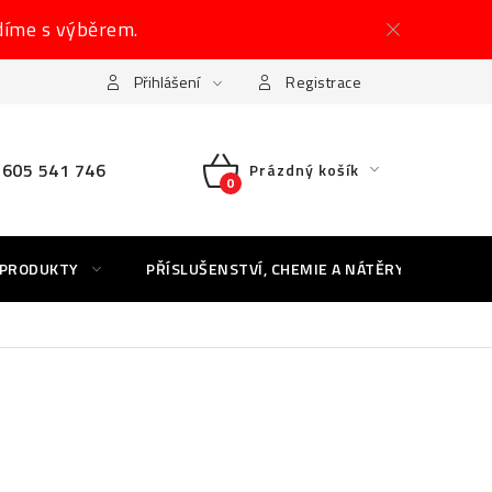
díme s výběrem.
Přihlášení
Registrace
605 541 746
Prázdný košík
NÁKUPNÍ
KOŠÍK
 PRODUKTY
PŘÍSLUŠENSTVÍ, CHEMIE A NÁTĚRY
AK