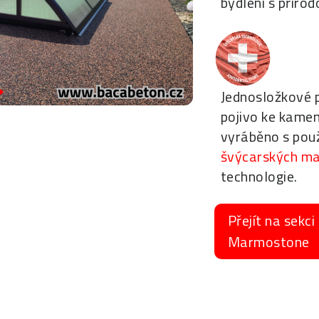
bydlení s přírod
Jednosložkové 
pojivo ke kame
vyráběno s pou
švýcarských ma
technologie.
Přejít na sekci
Marmostone