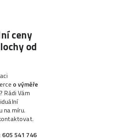
lní ceny
plochy od
aci
erce
o výměře
? Rádi Vám
iduální
 na míru.
kontaktovat.
:
605 541 746