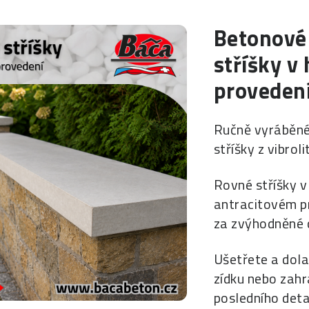
Betonové
stříšky v
proveden
Ručně vyráběn
stříšky z vibrol
Rovné stříšky v
antracitovém p
za zvýhodněné 
Ušetřete a dola
zídku nebo zah
posledního deta