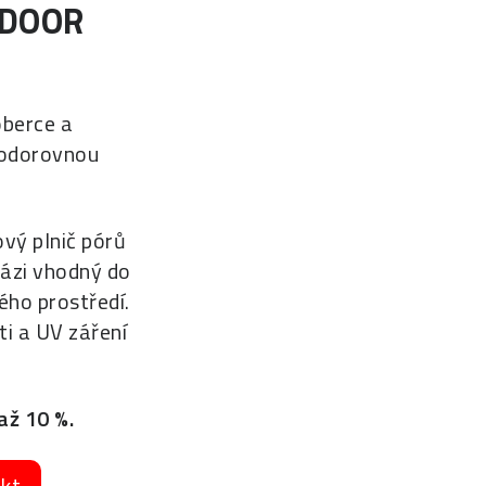
TDOOR
berce a
vodorovnou
ový plnič pórů
bázi vhodný do
ého prostředí.
ti a UV záření
až 10 %.
ukt