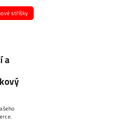
nové stříšky
í a
žkový
vašeho
erce.