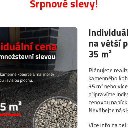
Srpnové slevy!
Individuá
na větší 
35 m
²
Plánujete realiz
kamenného kob
35 m
²
nebo více
připravíme indiv
cenovou nabídku
Neváhejte nás 
Více info na tel.