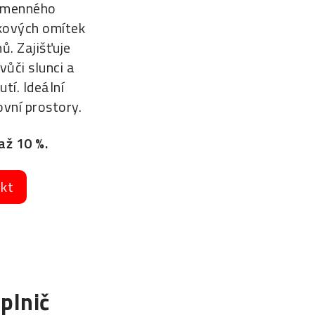
kamenného
kových omítek
ů. Zajišťuje
vůči slunci a
tí. Ideální
ovní prostory.
až 10 %.
ukt
plnič