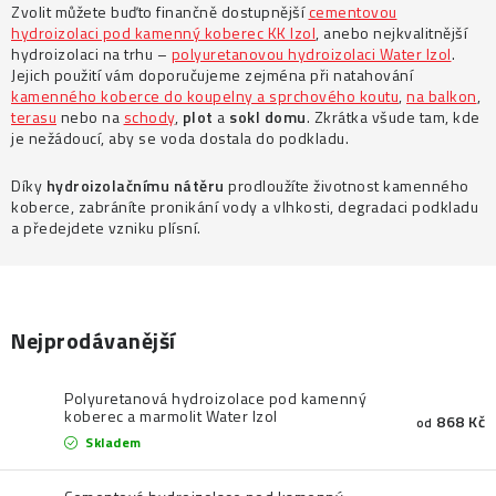
Prodejny
Návody
Blog
Inspirace
Kontakty
Zvolit můžete buďto finančně dostupnější
cementovou
hydroizolaci pod kamenný koberec KK Izol
, anebo nejkvalitnější
hydroizolaci na trhu –
polyuretanovou hydroizolaci Water Izol
.
Jejich použití vám doporučujeme zejména při natahování
kamenného koberce do koupelny a sprchového koutu
,
na balkon
,
terasu
nebo na
schody
,
plot
a
sokl
domu
. Zkrátka všude tam, kde
je nežádoucí, aby se voda dostala do podkladu.
Díky
hydroizolačnímu nátěru
prodloužíte životnost kamenného
koberce, zabráníte pronikání vody a vlhkosti, degradaci podkladu
a předejdete vzniku plísní.
Nejprodávanější
Polyuretanová hydroizolace pod kamenný
koberec a marmolit Water Izol
868 Kč
od
Skladem