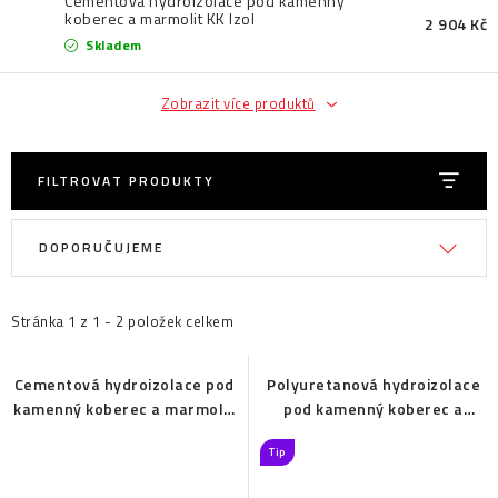
Cementová hydroizolace pod kamenný
koberec a marmolit KK Izol
2 904 Kč
Skladem
Zobrazit více produktů
FILTROVAT PRODUKTY
V
Ř
DOPORUČUJEME
ý
a
p
z
i
e
Stránka
1
z
1
-
2
položek celkem
s
n
p
í
Cementová hydroizolace pod
Polyuretanová hydroizolace
kamenný koberec a marmolit
pod kamenný koberec a
r
p
KK Izol
marmolit Water Izol
o
r
Tip
d
o