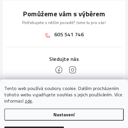
d
a
Pomůžeme vám s výběrem
c
í
Potřebujete s něčím poradit? Jsme tu pro vás!
p
605 541 746
r
v
k
y
v
ý
p
Z
Tento web používá soubory cookie. Dalším procházením
i
á
tohoto webu vyjadřujete souhlas s jejich používáním. Více
s
p
informací
zde
.
u
a
Informace pro vás
Nastavení
t
Tady pomáhá tým
CZECHGROUP digitální agentura
Upravit nastavení cookies
í
Návody pro vás