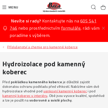
Přejít
Hled
na
K
obsah
Nevíte si rady?
Kontaktujte nás na
605 541
KAMENNÉ KOBERCE
746
nebo prostřednictvím
formuláře
, rádi vám
MARMOLIT
poradíme s výběrem.
BETONOVÉ STŘÍŠKY
Příslušenství a chemie pro kamenné koberce
BETONOVÉ VÝROBKY
Hydroizolace pod kamenný
koberec
OKRASNÉ PRODUKTY
Před
pokládkou kamenného koberce
je důležité zajistit
PŘÍSLUŠENSTVÍ, CHEMIE A NÁTĚRY
dokonalou ochranu podkladu před vlhkostí. Nabízíme vám dvě
hydroizolace vhodné pod
venkovní kamenný koberec
i pod
kamenný koberec v interiéru
. Obě jsou vysoce kvalitní, spolehlivé
AKCE
a lze je použít na
vodorovné a svislé plochy
.