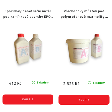
Epoxidový penetrační nátěr
Přechodový můstek pod
pod kamínkové povrchy EPOX
polyuretanové marmolity a
2010
kamenné koberce na stěnu
Skladem
412 Kč
Skladem
2 323 Kč