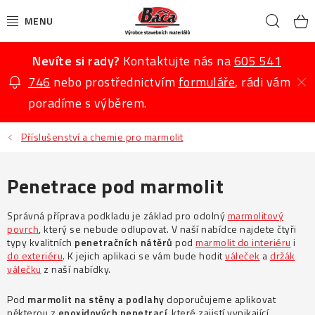
Přejít
Hled
na
K
obsah
Nevíte si rady?
Kontaktujte nás na
605 541
KAMENNÉ KOBERCE
746
nebo prostřednictvím
formuláře
, rádi vám
MARMOLIT
poradíme s výběrem.
BETONOVÉ STŘÍŠKY
Příslušenství a chemie pro marmolit
BETONOVÉ VÝROBKY
Penetrace pod marmolit
OKRASNÉ PRODUKTY
Správná příprava podkladu je základ pro odolný
marmolitový
povrch
, který se nebude odlupovat. V naší nabídce najdete čtyři
typy kvalitních
penetračních nátěrů
pod
marmolit do interiéru
i
PŘÍSLUŠENSTVÍ, CHEMIE A NÁTĚRY
do exteriéru
. K jejich aplikaci se vám bude hodit
váleček
a
držák
válečku
z naší nabídky.
AKCE
Pod
marmolit na stěny a podlahy
doporučujeme aplikovat
některou z
epoxidových penetrací
, které zajistí vynikající