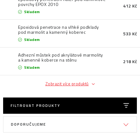
povrchy EPOX 2010
412 Kč
Skladem
Epoxidová penetrace na vlhké podklady
pod marmolit a kamenný koberec
533 Kč
Skladem
Adhezní můstek pod akrylátové marmolity
a kamenné koberce na stěnu
218 Kč
Skladem
Zobrazit více produktů
FILTROVAT PRODUKTY
V
Ř
DOPORUČUJEME
ý
a
p
z