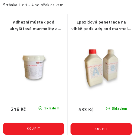
i
e
Stránka
1
z
1
-
4
položek celkem
s
n
p
í
Adhezní můstek pod
Epoxidová penetrace na
akrylátové marmolity a
vlhké podklady pod marmolit
r
p
kamenné koberce na stěnu
a kamenný koberec
o
r
d
o
u
d
k
u
t
k
ů
t
ů
Skladem
218 Kč
Skladem
533 Kč