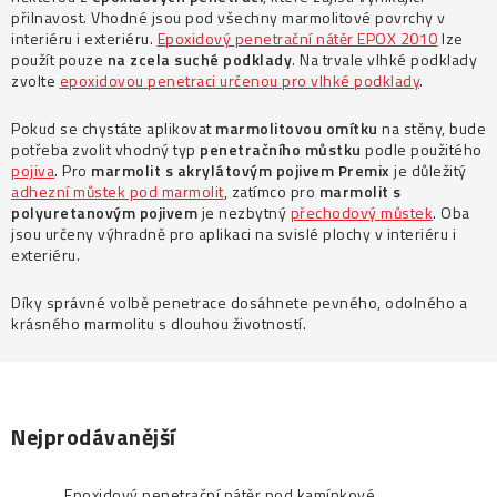
Prodejny
Návody
Blog
Inspirace
Kontakty
přilnavost. Vhodné jsou pod všechny marmolitové povrchy v
interiéru i exteriéru.
Epoxidový penetrační nátěr EPOX 2010
lze
použít pouze
na zcela suché podklady
. Na trvale vlhké podklady
zvolte
epoxidovou penetraci určenou pro vlhké podklady
.
Pokud se chystáte aplikovat
marmolitovou omítku
na stěny, bude
potřeba zvolit vhodný typ
penetračního
můstku
podle použitého
pojiva
. Pro
marmolit s akrylátovým pojivem Premix
je důležitý
adhezní můstek pod marmolit
, zatímco pro
marmolit s
polyuretanovým pojivem
je nezbytný
přechodový můstek
. Oba
jsou určeny výhradně pro aplikaci na svislé plochy v interiéru i
exteriéru.
Díky správné volbě penetrace dosáhnete pevného, odolného a
krásného marmolitu s dlouhou životností.
Nejprodávanější
Epoxidový penetrační nátěr pod kamínkové