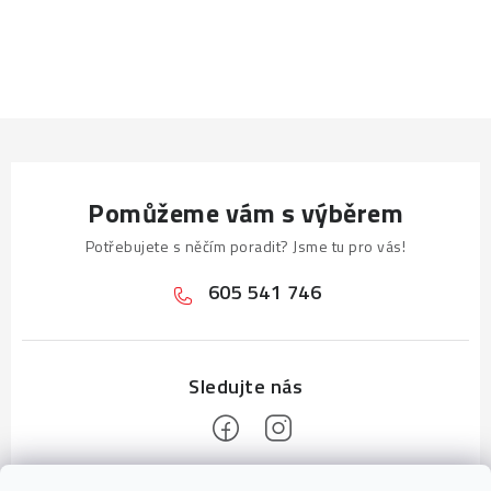
O
v
l
á
d
a
Pomůžeme vám s výběrem
c
í
Potřebujete s něčím poradit? Jsme tu pro vás!
p
605 541 746
r
v
k
y
v
ý
p
Z