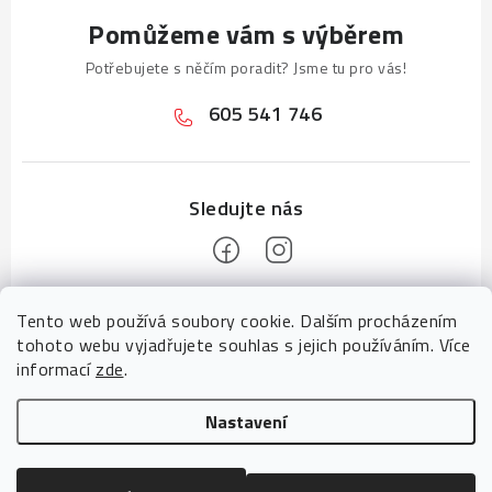
Pomůžeme vám s výběrem
Potřebujete s něčím poradit? Jsme tu pro vás!
605 541 746
Z
Tento web používá soubory cookie. Dalším procházením
á
tohoto webu vyjadřujete souhlas s jejich používáním. Více
p
informací
zde
.
a
Informace pro vás
Nastavení
t
Tady pomáhá tým
CZECHGROUP digitální agentura
Upravit nastavení cookies
í
Návody pro vás
Copyright 2026
Báčabeton
. Všechna práva vyhrazena.