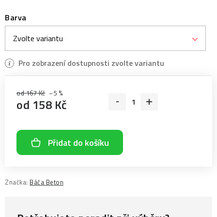
Barva
od 167 Kč
–5 %
od
158 Kč
Měrná cena:
Přidat do košíku
Značka:
Báča Beton