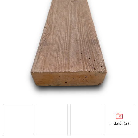
Prodejny
Návody
Blog
Inspirace
Kontakty
+ další (3)