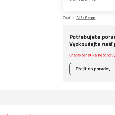
Měrná cena:
Značka:
Báča Beton
Potřebujete porad
Vyzkoušejte naší
Charakteristika betonov
Přejít do poradny