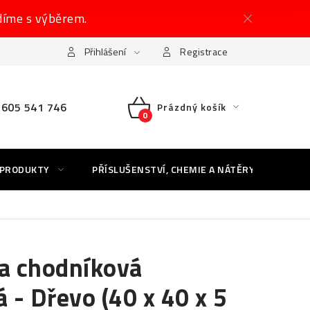
díme s výběrem.
Přihlášení
Registrace
605 541 746
Prázdný košík
NÁKUPNÍ
KOŠÍK
 PRODUKTY
PŘÍSLUŠENSTVÍ, CHEMIE A NÁTĚRY
AK
ba chodníková
 - Dřevo (40 x 40 x 5