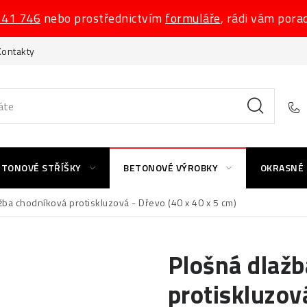
541 746
nebo prostřednictvím
formuláře
, rádi vám pora
Kontakty
ETONOVÉ STŘÍŠKY
BETONOVÉ VÝROBKY
OKRASNÉ
žba chodníková protiskluzová - Dřevo (40 x 40 x 5 cm)
Plošná dlaž
protiskluzová