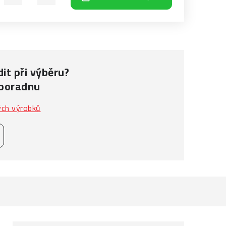
it při výběru?
 poradnu
ých výrobků