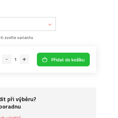
Přidat do košíku
it při výběru?
 poradnu
ých výrobků