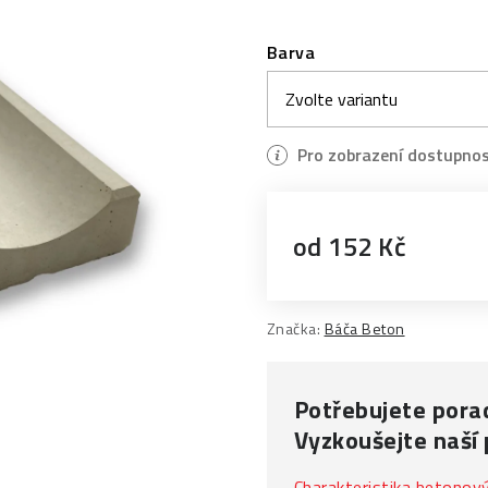
Barva
od
152 Kč
Měrná cena:
Značka:
Báča Beton
Potřebujete porad
Vyzkoušejte naší
Charakteristika betonov