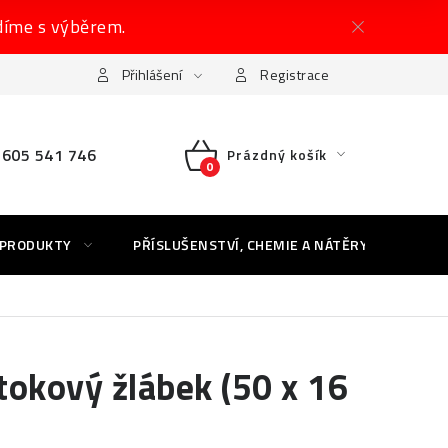
díme s výběrem.
Přihlášení
Registrace
605 541 746
Prázdný košík
NÁKUPNÍ
KOŠÍK
 PRODUKTY
PŘÍSLUŠENSTVÍ, CHEMIE A NÁTĚRY
AK
okový žlábek (50 x 16