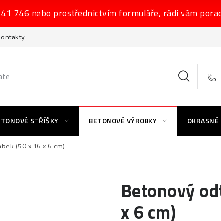
541 746
nebo prostřednictvím
formuláře
, rádi vám pora
Kontakty
ETONOVÉ STŘÍŠKY
BETONOVÉ VÝROBKY
OKRASNÉ
bek (50 x 16 x 6 cm)
Betonový odt
x 6 cm)