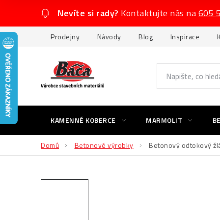
Přejít
Nevíte si rady?
Kontaktujte nás na
605 
na
obsah
Prodejny
Návody
Blog
Inspirace
KAMENNÉ KOBERCE
MARMOLIT
B
Domů
Betonové výrobky
Betonový odtokový žlá