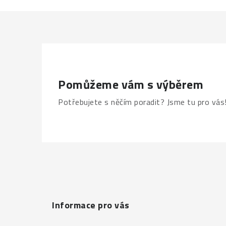
Pomůžeme vám s výběrem
Potřebujete s něčím poradit? Jsme tu pro vás
Z
á
p
a
Informace pro vás