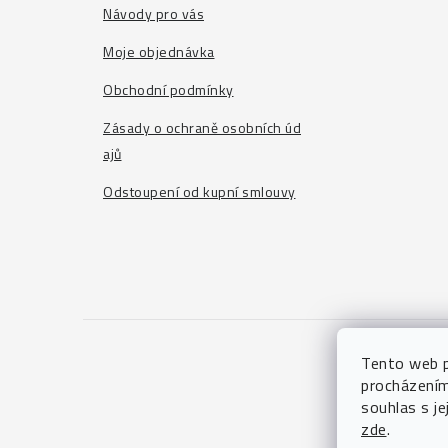
t
Návody pro vás
í
Moje objednávka
Obchodní podmínky
Zásady o ochraně osobních úd
ajů
Odstoupení od kupní smlouvy
Tento web p
procházením
souhlas s je
zde
.