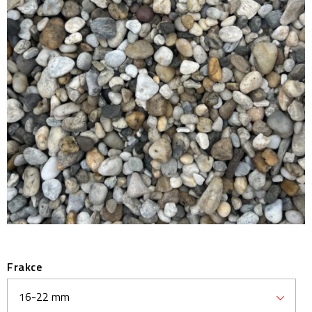
Prodejny
Návody
Blog
Inspirace
Kontakty
Frakce