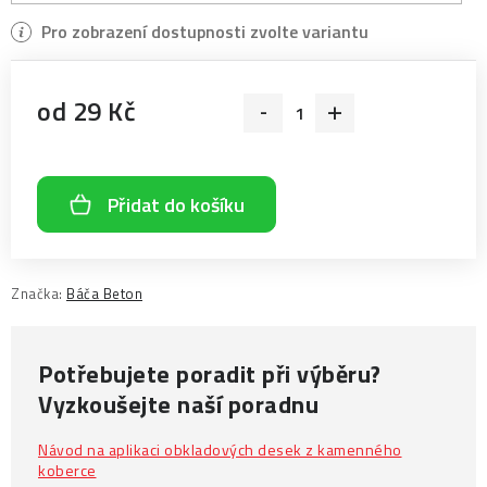
od
29 Kč
Měrná cena:
Přidat do košíku
Značka:
Báča Beton
Potřebujete poradit při výběru?
Vyzkoušejte naší poradnu
Návod na aplikaci obkladových desek z kamenného
koberce