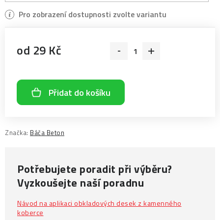
od
29 Kč
Měrná cena:
Přidat do košíku
Značka:
Báča Beton
Potřebujete poradit při výběru?
Vyzkoušejte naší poradnu
Návod na aplikaci obkladových desek z kamenného
koberce