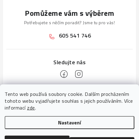
Pomůžeme vám s výběrem
Potřebujete s něčím poradit? Jsme tu pro vás!
605 541 746
Z
Tento web používá soubory cookie. Dalším procházením
á
tohoto webu vyjadřujete souhlas s jejich používáním. Více
p
informací
zde
.
a
Informace pro vás
Nastavení
t
Tady pomáhá tým
CZECHGROUP digitální agentura
Upravit nastavení cookies
í
Návody pro vás
Copyright 2026
Báčabeton
. Všechna práva vyhrazena.