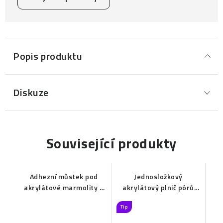
Popis produktu
Diskuze
Související produkty
Adhezní můstek pod
Jednosložkový
akrylátové marmolity a
akrylátový plnič pórů
kamenné koberce na
kamenných koberců a
Tip
stěnu
marmolitů do interiéru a
sucha EXTRA HARD