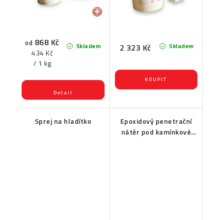
868 Kč
od
Skladem
Skladem
2 323 Kč
Měrná
434 Kč
cena:
/ 1 kg
Sprej na hladítko
Epoxidový penetrační
nátěr pod kamínkové
povrchy EPOX 2010