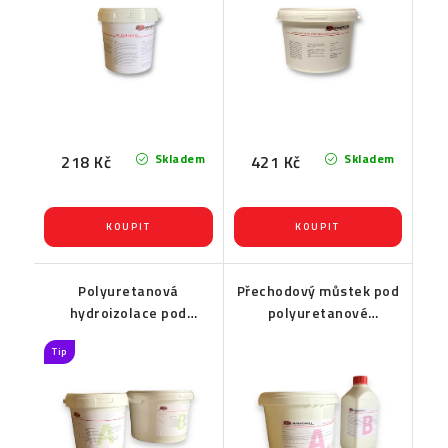
Skladem
Skladem
218 Kč
421 Kč
Polyuretanová
Přechodový můstek pod
hydroizolace pod
polyuretanové
kamenný koberec a
marmolity a kamenné
Tip
marmolit Water Izol
koberce na stěnu