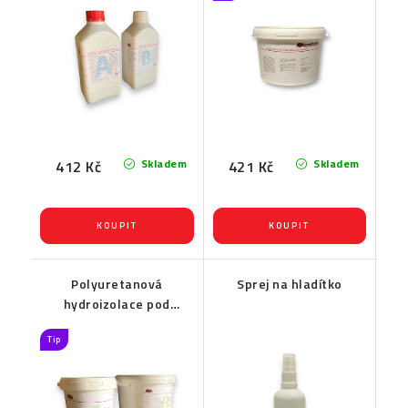
sucha EXTRA HARD
Skladem
Skladem
412 Kč
421 Kč
Polyuretanová
Sprej na hladítko
hydroizolace pod
kamenný koberec a
Tip
marmolit Water Izol