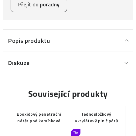
Přejít do poradny
Popis produktu
Diskuze
Související produkty
Epoxidový penetrační
Jednosložkový
nátěr pod kamínkové
akrylátový plnič pórů
povrchy EPOX 2010
kamenných koberců a
Tip
marmolitů do interiéru a