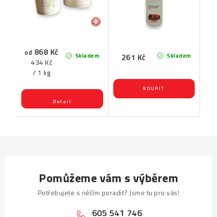
868 Kč
od
Skladem
Skladem
261 Kč
Měrná
434 Kč
cena:
/ 1 kg
Pomůžeme vám s výběrem
Potřebujete s něčím poradit? Jsme tu pro vás!
605 541 746