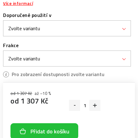
Více informací
Doporučené použití v
Frakce
od 1 307 Kč
až –10 %
od
1 307 Kč
Měrná cena:
Přidat do košíku