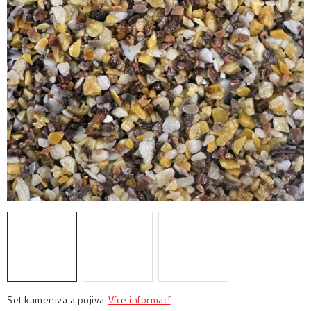
Prodejny
Návody
Blog
Inspirace
Kontakty
Set kameniva a pojiva
Více informací