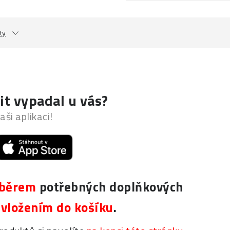
ty
it vypadal u vás?
aši aplikaci!
běrem
potřebných doplňkových
h
vložením do košíku
.