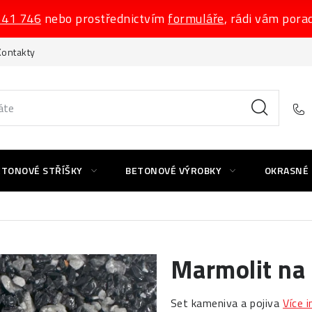
541 746
nebo prostřednictvím
formuláře
, rádi vám pora
Kontakty
ETONOVÉ STŘÍŠKY
BETONOVÉ VÝROBKY
OKRASNÉ
Marmolit na 
Set kameniva a pojiva
Více 