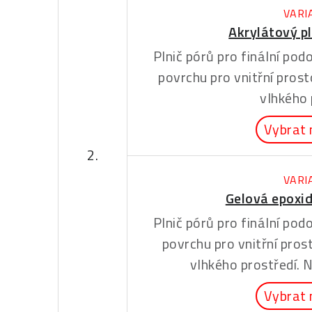
VARI
Akrylátový pl
Plnič pórů pro finální po
povrchu pro vnitřní prost
vlhkého 
Vybrat 
2.
VARI
Gelová epoxid
Plnič pórů pro finální po
povrchu pro vnitřní prost
vlhkého prostředí. N
Vybrat 