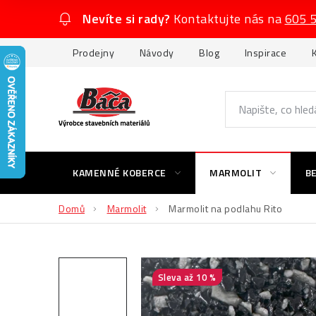
Přejít
Nevíte si rady?
Kontaktujte nás na
605 
na
obsah
Prodejny
Návody
Blog
Inspirace
KAMENNÉ KOBERCE
MARMOLIT
B
Domů
Marmolit
Marmolit na podlahu Rito
až 10 %