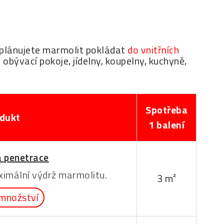
d plánujete marmolit pokládat
do vnitřních
 obývací pokoje, jídelny, koupelny, kuchyně,
Spotřeba
dukt
1 balení
 penetrace
imální výdrž marmolitu.
3 m²
množství