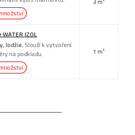
3 m²
množství
e WATER IZOL
, lodžie.
Slouží k vytvoření
1 m²
éry na podkladu.
množství