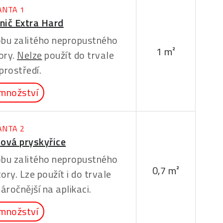
ANTA 1
nič Extra Hard
dobu zalitého nepropustného
1 m²
ory.
Nelze
použít do trvale
prostředí.
množství
ANTA 2
ová pryskyřice
dobu zalitého nepropustného
0,7 m²
ory. Lze použít i do trvale
áročnější na aplikaci.
množství