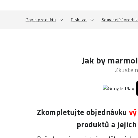
Popis produktu
Diskuze
Související produk
Jak by marmol
Zkuste n
Zkompletujte objednávku
vý
produktů a jejic