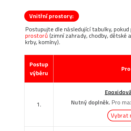
Vnitřní prostory:
Postupujte dle následující tabulky, poku
prostorů
(zimní zahrady, chodby, dětské a
krby, komíny).
Postup
Pro
výběru
Epoxidová
Nutný doplněk.
Pro max
1.
Vybrat 