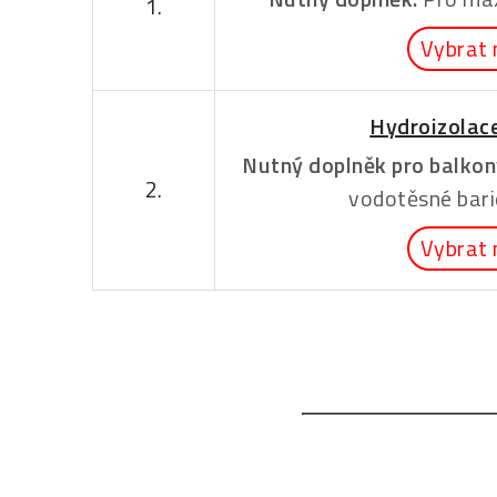
1.
Vybrat 
Hydroizolac
Nutný doplněk pro balkony
2.
vodotěsné bari
Vybrat 