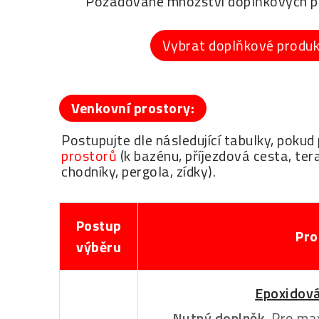
Požadované množství doplňkových pr
Vybrat doplňkové produ
Venkovní prostory:
Postupujte dle následující tabulky, poku
prostorů
(k bazénu, příjezdová cesta, tera
chodníky, pergola, zídky).
Postup
Pro
výběru
Epoxidová
Nutný doplněk.
Pro max