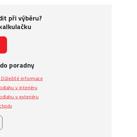
it při výběru?
kalkulačku
 do poradny
Důležité informace
dlahu v interiéru
dlahu v exteriéru
schody