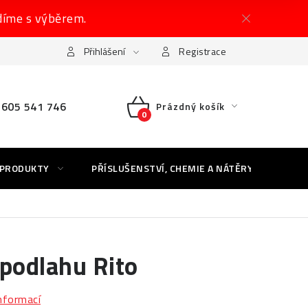
díme s výběrem.
Přihlášení
Registrace
605 541 746
Prázdný košík
NÁKUPNÍ
KOŠÍK
 PRODUKTY
PŘÍSLUŠENSTVÍ, CHEMIE A NÁTĚRY
AK
podlahu Rito
informací