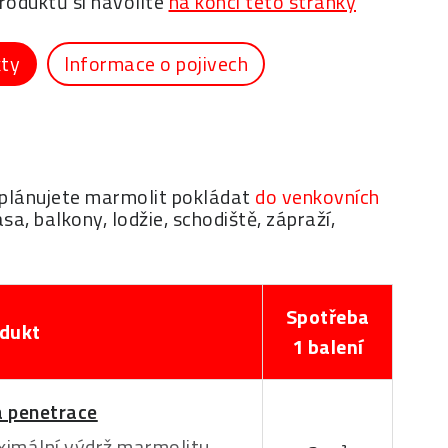
oduktů si navolíte
na konci této stránky
kty
Informace o pojivech
d plánujete marmolit pokládat
do venkovních
sa, balkony, lodžie, schodiště, zápraží,
Spotřeba
dukt
1 balení
 penetrace
imální výdrž marmolitu.