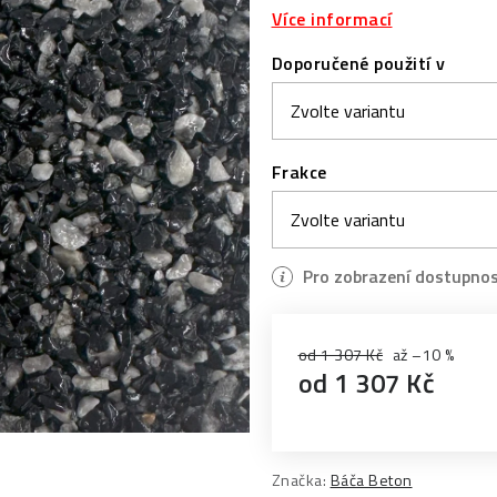
Více informací
Doporučené použití v
Frakce
od 1 307 Kč
až –10 %
od
1 307 Kč
Měrná cena:
Značka:
Báča Beton