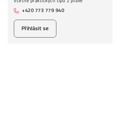
včetně praktických tipů z praxe
+420 773 779 940
Přihlásit se