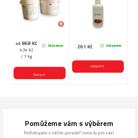
868 Kč
od
Skladem
Skladem
261 Kč
Měrná
434 Kč
cena:
/ 1 kg
Pomůžeme vám s výběrem
Potřebujete s něčím poradit? Jsme tu pro vás!