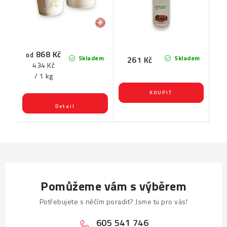
868 Kč
od
Skladem
Skladem
261 Kč
Měrná
434 Kč
cena:
/ 1 kg
Pomůžeme vám s výběrem
Potřebujete s něčím poradit? Jsme tu pro vás!
605 541 746