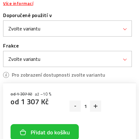
Více informací
Doporučené použití v
Frakce
od 1 307 Kč
až –10 %
od
1 307 Kč
Měrná cena:
Přidat do košíku