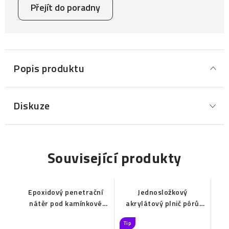
Přejít do poradny
Popis produktu
Diskuze
Související produkty
Epoxidový penetrační
Jednosložkový
nátěr pod kamínkové
akrylátový plnič pórů
povrchy EPOX 2010
kamenných koberců a
Tip
marmolitů do interiéru a