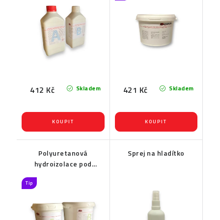
sucha EXTRA HARD
Skladem
Skladem
412 Kč
421 Kč
Polyuretanová
Sprej na hladítko
hydroizolace pod
kamenný koberec a
Tip
marmolit Water Izol