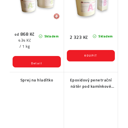
868 Kč
od
Skladem
Skladem
2 323 Kč
Měrná
434 Kč
cena:
/ 1 kg
Sprej na hladítko
Epoxidový penetrační
nátěr pod kamínkové
povrchy EPOX 2010