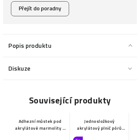
Přejít do poradny
Popis produktu
Diskuze
Související produkty
Adhezní můstek pod
Jednosložkový
akrylátové marmolity a
akrylátový plnič pórů
kamenné koberce na
kamenných koberců a