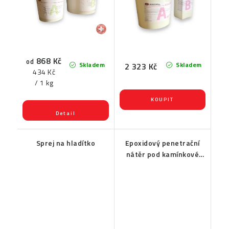
868 Kč
od
Skladem
Skladem
2 323 Kč
Měrná
434 Kč
cena:
/ 1 kg
Sprej na hladítko
Epoxidový penetrační
nátěr pod kamínkové
povrchy EPOX 2010