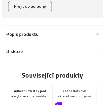
Přejít do poradny
Popis produktu
Diskuze
Související produkty
Adhezní můstek pod
Jednosložkový
akrylátové marmolity a
akrylátový plnič pórů
kamenné koberce na
kamenných koberců a