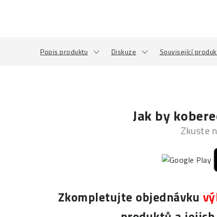
Popis produktu
Diskuze
Související produk
Jak by kobere
Zkuste n
Zkompletujte objednávku
vý
produktů a jejic