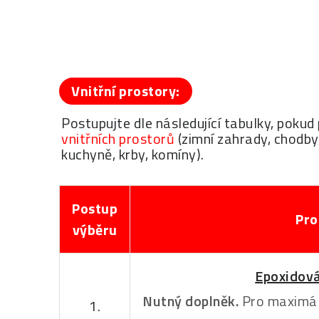
Vnitřní prostory:
Postupujte dle následující tabulky, pok
vnitřních prostorů
(zimní zahrady, chodby,
kuchyně, krby, komíny).
Postup
Pro
výběru
Epoxidová
Nutný doplněk.
Pro maximál
1.