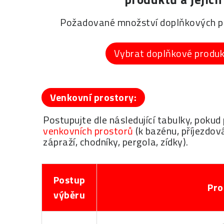
Požadované množství doplňkových pr
Vybrat doplňkové produ
Venkovní prostory:
Postupujte dle následující tabulky, pok
venkovních prostorů
(k bazénu, příjezdová
zápraží, chodníky, pergola, zídky).
Postup
Pro
výběru