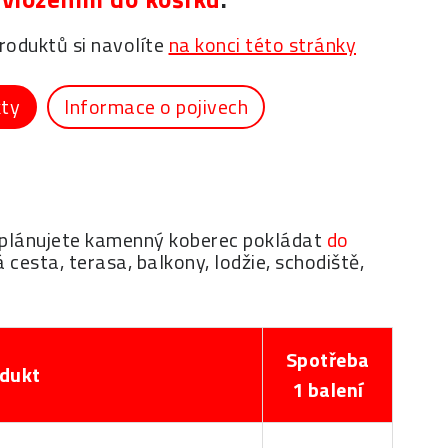
oduktů si navolíte
na konci této stránky
kty
Informace o pojivech
ud plánujete kamenný koberec pokládat
do
 cesta, terasa, balkony, lodžie, schodiště,
Spotřeba
dukt
1 balení