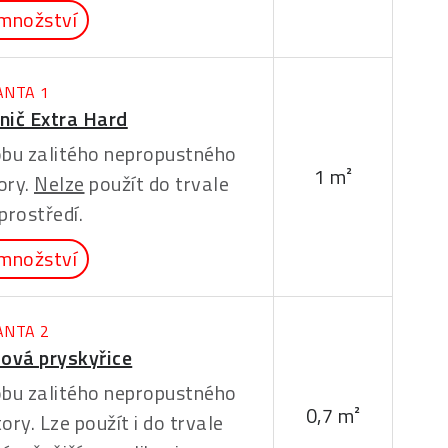
množství
ANTA 1
nič Extra Hard
dobu zalitého nepropustného
1 m²
ory.
Nelze
použít do trvale
prostředí.
množství
ANTA 2
ová pryskyřice
dobu zalitého nepropustného
0,7 m²
ory. Lze použít i do trvale