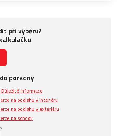
it při výběru?
kalkulačku
 do poradny
Důležité informace
rce na podlahu v interiéru
rce na podlahu v exteriéru
erce na schody