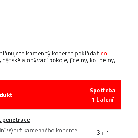
ud plánujete kamenný koberec pokládat
do
 dětské a obývací pokoje, jídelny, koupelny,
Spotřeba
dukt
1 balení
 penetrace
ní výdrž kamenného koberce.
3 m²