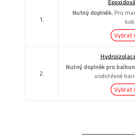
Epoxidová
Nutný doplněk.
Pro max
1.
kob
Vybrat 
Hydroizolac
Nutný doplněk pro balkony
2.
vodotěsné bari
Vybrat 