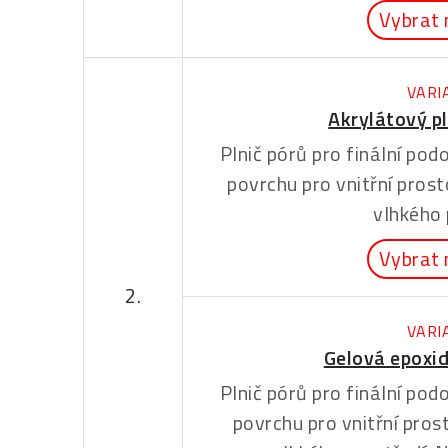
Vybrat 
VARI
Akrylátový pl
Plnič pórů pro finální po
povrchu pro vnitřní prost
vlhkého 
Vybrat 
2.
VARI
Gelová epoxid
Plnič pórů pro finální po
povrchu pro vnitřní prost