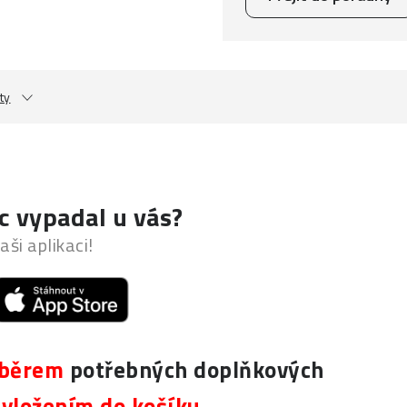
ty
c vypadal u vás?
aši aplikaci!
běrem
potřebných doplňkových
h
vložením do košíku
.