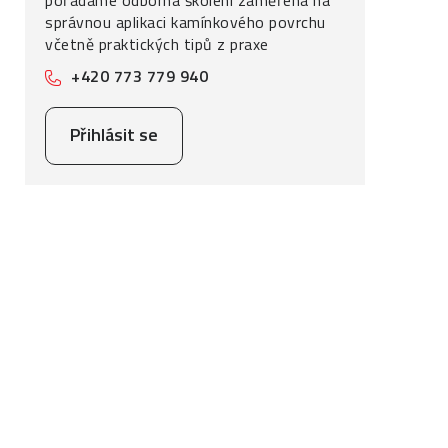
pořádáme odborná školení zaměřená na
správnou aplikaci kamínkového povrchu
včetně praktických tipů z praxe
+420 773 779 940
Přihlásit se