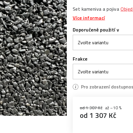
Set kameniva a pojiva
Objed
Více informací
Doporučené použití v
Frakce
od 1 307 Kč
až –10 %
od
1 307 Kč
Měrná cena: