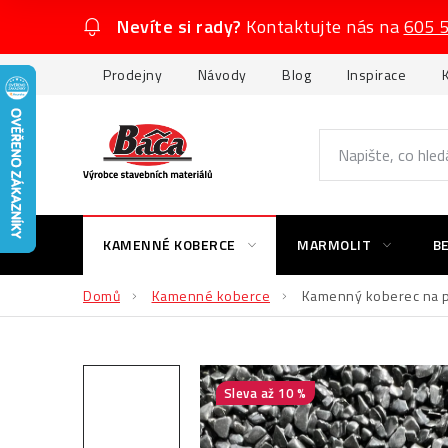
Přejít
Nevíte si rady?
Kontaktujte nás na
605 
na
obsah
Prodejny
Návody
Blog
Inspirace
KAMENNÉ KOBERCE
MARMOLIT
B
Domů
Kamenné koberce
Kamenný koberec na 
až 10 %