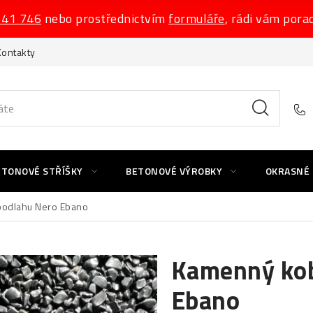
541 746
nebo prostřednictvím
formuláře
, rádi vám pora
Kontakty
ETONOVÉ STŘÍŠKY
BETONOVÉ VÝROBKY
OKRASNÉ
podlahu Nero Ebano
Kamenný kob
Ebano