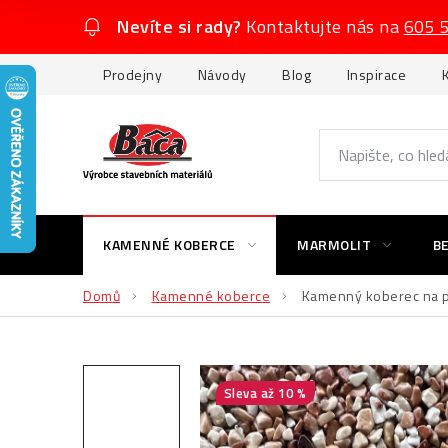
Přejít
Nevíte si rady?
Kontaktujte nás na
605 
na
obsah
Prodejny
Návody
Blog
Inspirace
KAMENNÉ KOBERCE
MARMOLIT
B
Domů
Kamenné koberce
Kamenný koberec na p
až 10 %