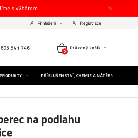
díme s výběrem.
Přihlášení
Registrace
605 541 746
Prázdný košík
NÁKUPNÍ
KOŠÍK
 PRODUKTY
PŘÍSLUŠENSTVÍ, CHEMIE A NÁTĚRY
AK
erec na podlahu
ice