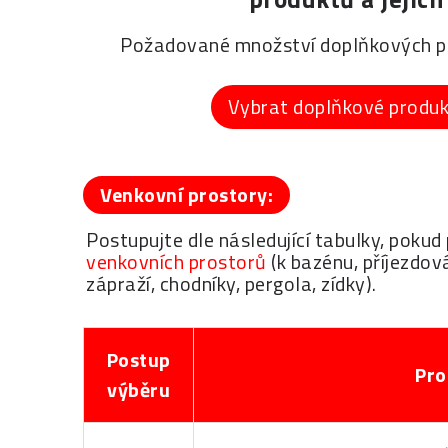
Požadované množství doplňkových pr
Vybrat doplňkové produ
Venkovní prostory:
Postupujte dle následující tabulky, pok
venkovních prostorů
(k bazénu, příjezdová
zápraží, chodníky, pergola, zídky).
Postup
Pro
výběru