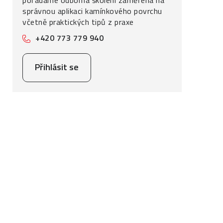
pořádáme odborná školení zaměřená na
správnou aplikaci kamínkového povrchu
včetně praktických tipů z praxe
+420 773 779 940
Přihlásit se