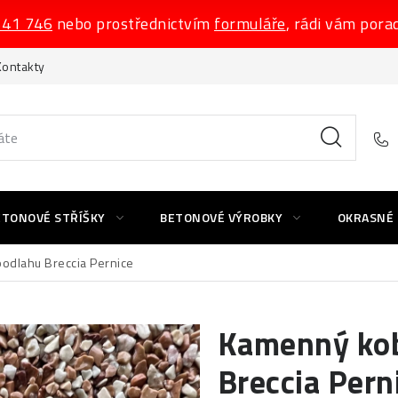
541 746
nebo prostřednictvím
formuláře
, rádi vám pora
Kontakty
ETONOVÉ STŘÍŠKY
BETONOVÉ VÝROBKY
OKRASNÉ
odlahu Breccia Pernice
Kamenný kob
Breccia Pern