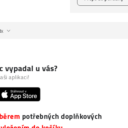
ty
c vypadal u vás?
aši aplikaci!
běrem
potřebných doplňkových
h
vložením do košíku
.