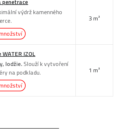
 penetrace
imální výdrž kamenného
3 m²
erce.
množství
e WATER IZOL
, lodžie.
Slouží k vytvoření
1 m²
éry na podkladu.
množství