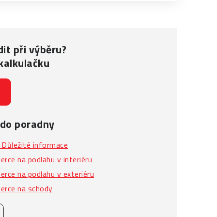
it při výběru?
kalkulačku
 do poradny
Důležité informace
rce na podlahu v interiéru
rce na podlahu v exteriéru
erce na schody