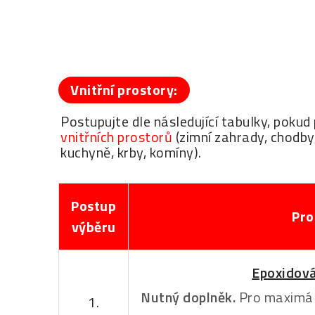
Vnitřní prostory:
Postupujte dle následující tabulky, pok
vnitřních prostorů
(zimní zahrady, chodby,
kuchyně, krby, komíny).
Postup
Pro
výběru
Epoxidová
Nutný doplněk.
Pro maximál
1.