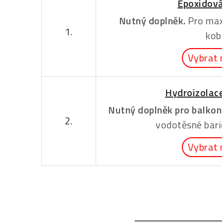
Epoxidová
Nutný doplněk.
Pro max
1.
kob
Vybrat 
Hydroizolac
Nutný doplněk pro balkony
2.
vodotěsné bari
Vybrat 