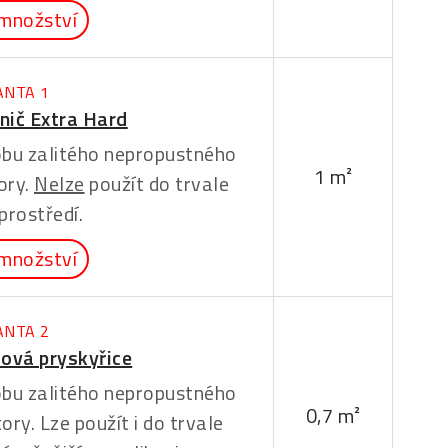
množství
ANTA 1
nič Extra Hard
dobu zalitého nepropustného
1 m²
ory.
Nelze
použít do trvale
prostředí.
množství
ANTA 2
ová pryskyřice
dobu zalitého nepropustného
0,7 m²
ory. Lze použít i do trvale