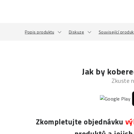
Popis produktu
Diskuze
Související produk
Jak by kobere
Zkuste n
Zkompletujte objednávku
vý
produktů a jejic