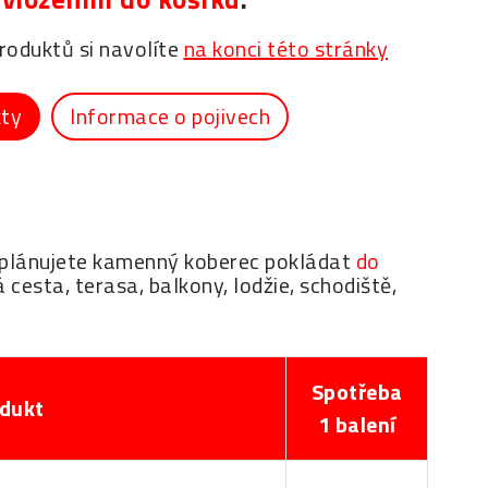
oduktů si navolíte
na konci této stránky
kty
Informace o pojivech
ud plánujete kamenný koberec pokládat
do
 cesta, terasa, balkony, lodžie, schodiště,
Spotřeba
dukt
1 balení