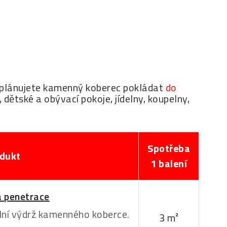
ud plánujete kamenný koberec pokládat
do
 dětské a obývací pokoje, jídelny, koupelny,
Spotřeba
dukt
1 balení
 penetrace
ní výdrž kamenného koberce.
3 m²