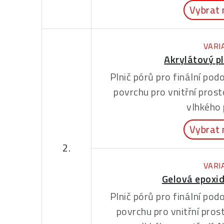
Vybrat 
VARI
Akrylátový pl
Plnič pórů pro finální po
povrchu pro vnitřní prost
vlhkého 
Vybrat 
2.
VARI
Gelová epoxid
Plnič pórů pro finální po
povrchu pro vnitřní prost