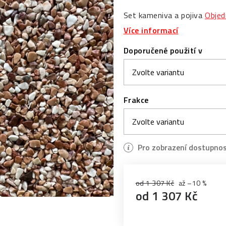
Set kameniva a pojiva
Objed
Více informací
Doporučené použití v
Frakce
od 1 307 Kč
až –10 %
od
1 307 Kč
Měrná cena: