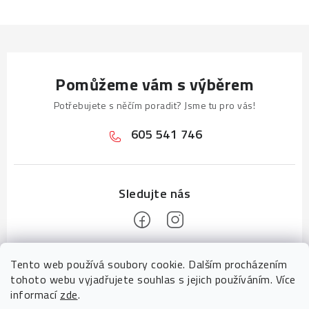
Pomůžeme vám s výběrem
Potřebujete s něčím poradit? Jsme tu pro vás!
605 541 746
Z
Tento web používá soubory cookie. Dalším procházením
á
tohoto webu vyjadřujete souhlas s jejich používáním. Více
p
informací
zde
.