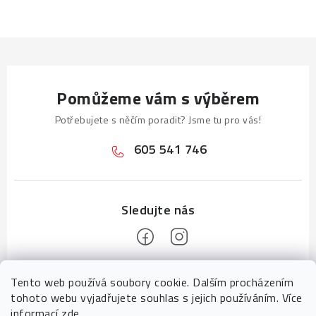
Pomůžeme vám s výběrem
Potřebujete s něčím poradit? Jsme tu pro vás!
605 541 746
Z
Tento web používá soubory cookie. Dalším procházením
á
tohoto webu vyjadřujete souhlas s jejich používáním. Více
informací
zde
.