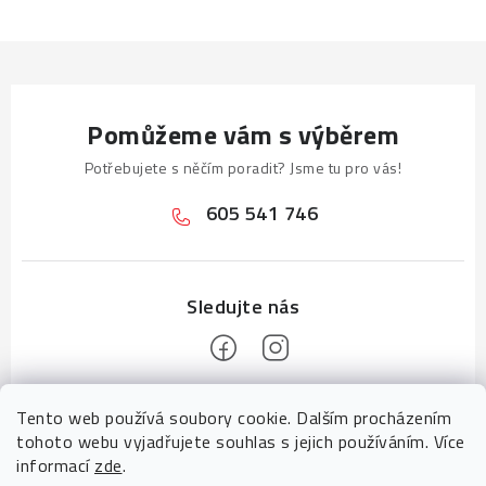
Pomůžeme vám s výběrem
Potřebujete s něčím poradit? Jsme tu pro vás!
605 541 746
Z
Tento web používá soubory cookie. Dalším procházením
á
tohoto webu vyjadřujete souhlas s jejich používáním. Více
p
informací
zde
.