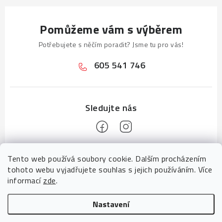
Pomůžeme vám s výběrem
Potřebujete s něčím poradit? Jsme tu pro vás!
605 541 746
Z
Tento web používá soubory cookie. Dalším procházením
á
tohoto webu vyjadřujete souhlas s jejich používáním. Více
p
informací
zde
.
a
Informace pro vás
Nastavení
t
Tady pomáhá tým
CZECHGROUP digitální agentura
Upravit nastavení cookies
Návody pro vás